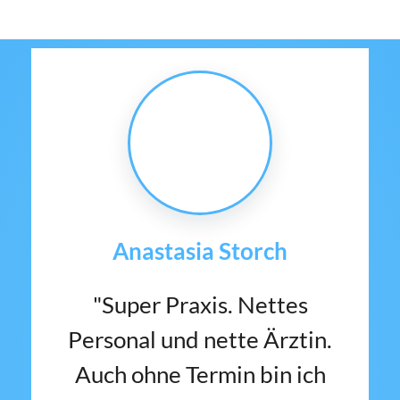
Anastasia Storch
Antje Meyer
Anonym
Sehr zufrieden
"Schnelle Terminvergabe,
"Super Praxis. Nettes
sehr freundliches Personal
Personal und nette Ärztin.
"Ich war jetzt das zweite
Auch ohne Termin bin ich
und keine langen
mal wegen einer