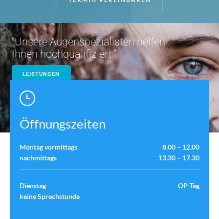
Start
Team
"Unsere Augenspezialisten helfen
Ihnen hochqualifiziert."
Kontakt
LEISTUNGEN
KONTAKT
Öffnungszeiten
Montag vormittags
8.00 – 12.00
nachmittags
13.30 – 17.30
Dienstag
OP-Tag
keine
Sprechstunde